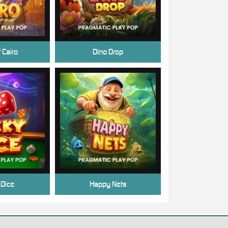
 Cairo
Dino Drop
 Dice
Happy Nets