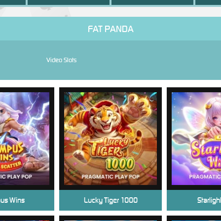
FAT PANDA
Video Slots
us Wins
Lucky Tiger 1000
Starligh