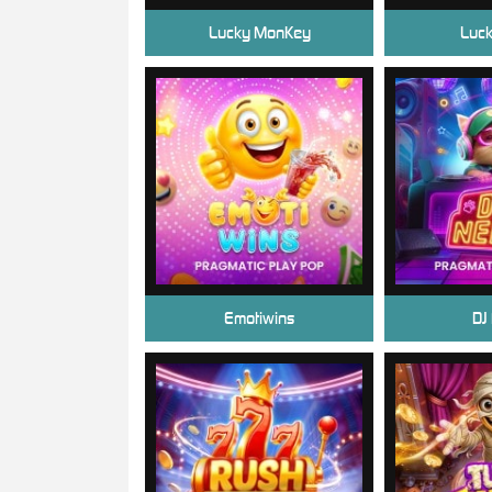
Lucky MonKey
Luck
Emotiwins
DJ