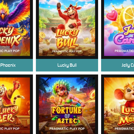
 Phoenix
Lucky Bull
Jelly 