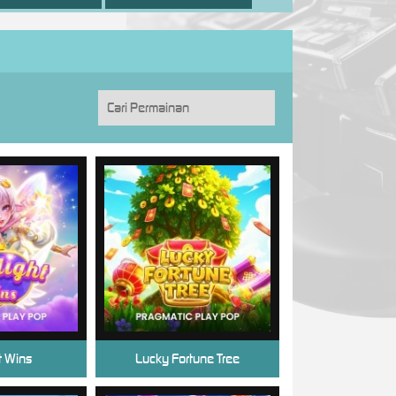
IDR
1,262,000.00
Mahjong Ways
sab****8
IDR
1,109,600.00
Lucky Neko
r****3
IDR
716,394.00
Aztec Bonanza
rom****a
IDR
627,570.00
Gates of Olympus 1000
rom****a
IDR
502,110.00
Gates of Olympus 1000
c****t
IDR
487,500.00
Gates of Olympus 1000
t Wins
Lucky Fortune Tree
tungt****1
IDR
449,220.00