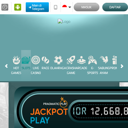
Main di
MASUK
DAFTAR
Telegram
HOT
SLOTS
LIVE
RACE
OLAHRAGA
CRASH
ARCADE
E-
SABUNG
PROMOSI
GAMES
CASINO
GAME
SPORTS
AYAM
IDR
12,668,
JACKPOT
PLAY