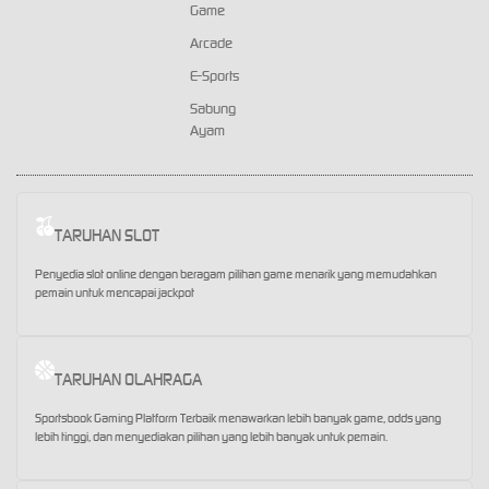
Game
Arcade
E-Sports
Sabung
Ayam
TARUHAN SLOT
Penyedia slot online dengan beragam pilihan game menarik yang memudahkan
pemain untuk mencapai jackpot
TARUHAN OLAHRAGA
Sportsbook Gaming Platform Terbaik menawarkan lebih banyak game, odds yang
lebih tinggi, dan menyediakan pilihan yang lebih banyak untuk pemain.