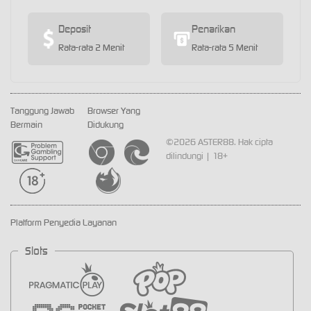
Deposit
Penarikan
Rata-rata 2 Menit
Rata-rata 5 Menit
Tanggung Jawab
Browser Yang
Bermain
Didukung
©2026 ASTER88. Hak cipta
dilindungi | 18+
Platform Penyedia Layanan
Slots