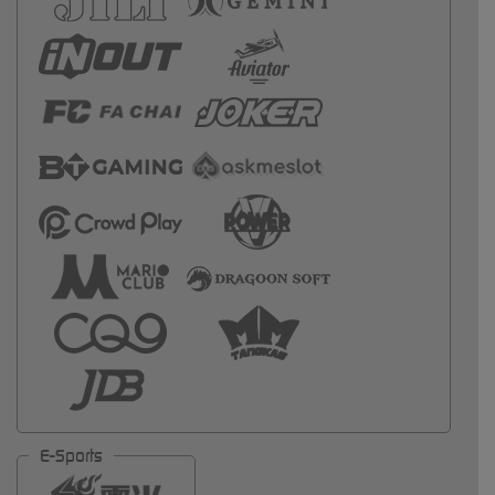
E-Sports