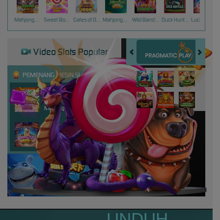
Mahjong Wins 3 – Black Scatter
Sweet Bonanza 2500
Gates of Olympus 1000
Mahjong Ways 2
Wild Bandito
Duck Hunters
Lucky Neko
Video Slots Popular
PEMENANG MESIN SLOT
dan****9
IDR
1,310,400.00
Mahjong Ways
sab****8
IDR
1,291,200.00
Lucky Neko
tor****9
IDR
1,274,500.00
Gates of Olympus Super
Scatter
tor****9
IDR
1,262,000.00
UNDUH