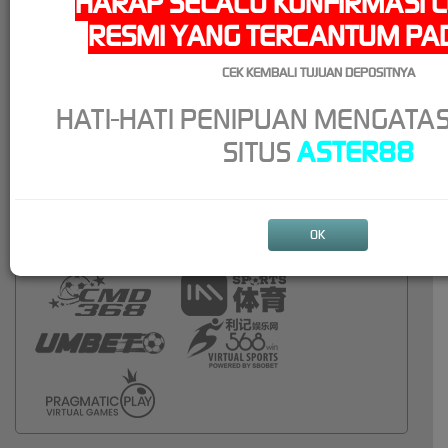
HARAP SELALU KONFIRMASI 
RESMI YANG TERCANTUM PAD
Race
CEK KEMBALI TUJUAN DEPOSITNYA
HATI-HATI PENIPUAN MENGAT
SITUS
ASTER88
Olahraga
OK