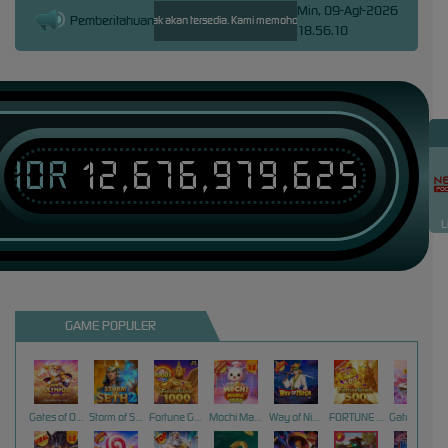
Min, 09-Agt-2026
Pemberitahuan
 Virtual Sports permainan tidak akan tersedia. Kami memohon maaf atas ketidaknyamanan yang m
18.56.10
IDR
12,676,979,625
L
GAME POPULER
Gates of Olympus POP
Storm of Seth 2
Fortune Garuda 1000
Mochi Mania 1000
Way of Ninja
FORTUNE GARUDA 500
Gates of Olympus Roulette