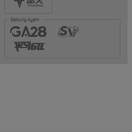
Sabung Ayam