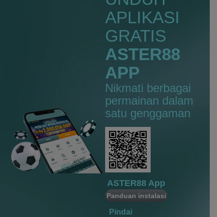
Mahjong Ways
APLIKASI
sab****8
IDR
1,109,600.00
GRATIS
Lucky Neko
ASTER88
r****3
IDR
716,394.00
APP
Aztec Bonanza
Nikmati berbagai
rom****a
IDR
627,570.00
permainan dalam
Gates of Olympus 1000
satu genggaman
rom****a
IDR
502,110.00
Gates of Olympus 1000
c****t
IDR
487,500.00
Gates of Olympus 1000
ASTER88 App
tungt****1
Panduan instalasi
IDR
449,220.00
Starlight Princess
Pindai