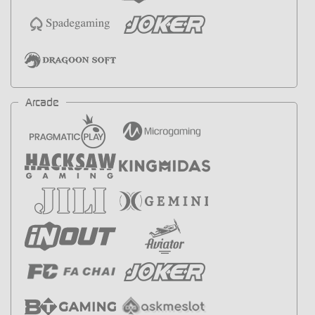
Arcade