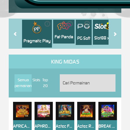
i
i
i
i
i
Facha
Fat Panda
Slot88 x PP
PG Soft
Pragmatic Play
KING MIDAS
Semua
Slots
Top
permainan
20
AFRICAN BUFFALO 5000
APHRODITE’S BLESSING
Aztec Fortune
Aztec Rush Bonanza
BREAK THE BANK