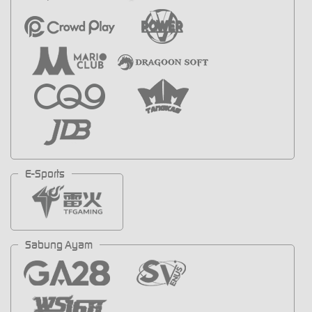
E-Sports
Sabung Ayam