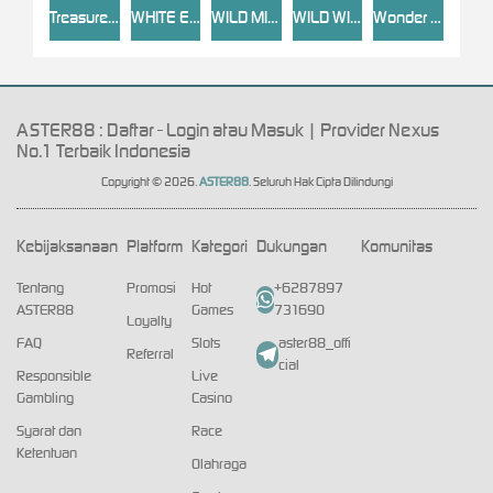
Treasures of Olympus 1000
WHITE ELEPHANT
WILD MINER
WILD WITCH SUGAR BONANZA
Wonder Ace
ASTER88 : Daftar - Login atau Masuk | Provider Nexus
No.1 Terbaik Indonesia
Copyright © 2026.
ASTER88
. Seluruh Hak Cipta Dilindungi
Kebijaksanaan
Platform
Kategori
Dukungan
Komunitas
Tentang
Promosi
Hot
+6287897
ASTER88
Games
731690
Loyalty
FAQ
Slots
aster88_offi
Referral
cial
Responsible
Live
Gambling
Casino
Syarat dan
Race
Ketentuan
Olahraga