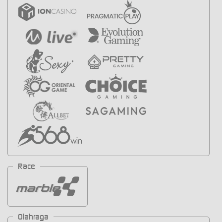
Race
Olahraga