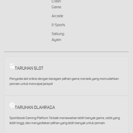
Crash
Game
Arcade
E-Sports
Sabung
Ayam
TARUHAN SLOT
Penyedia slot online dengan beragam pilihan game menarik yang memudahkan
pemain untuk mencapai jackpot
TARUHAN OLAHRAGA
Sportsbook Gaming Platform Terbaik menawarkan lebih banyak game, odds yang
lebih tinggi, dan menyediakan pilihan yang lebih banyak untuk pemain.