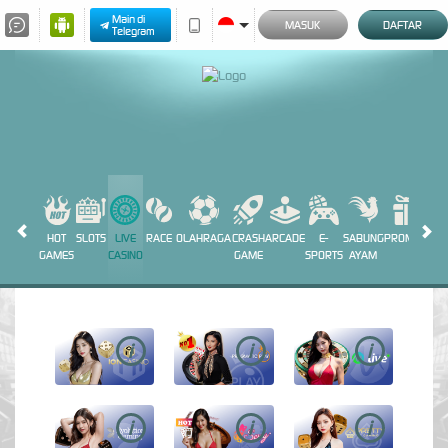
Main di
MASUK
DAFTAR
Telegram
HOT
SLOTS
LIVE
RACE
OLAHRAGA
CRASH
ARCADE
E-
SABUNG
PROMOSI
GAMES
CASINO
GAME
SPORTS
AYAM
i
i
i
i
i
i