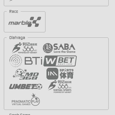
Race
Olahraga
Crash Game