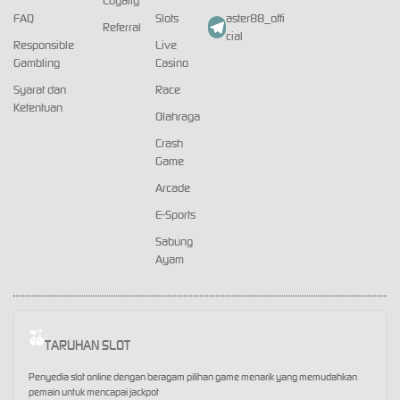
Loyalty
FAQ
Slots
aster88_offi
Referral
cial
Responsible
Live
Gambling
Casino
Syarat dan
Race
Ketentuan
Olahraga
Crash
Game
Arcade
E-Sports
Sabung
Ayam
TARUHAN SLOT
Penyedia slot online dengan beragam pilihan game menarik yang memudahkan
pemain untuk mencapai jackpot