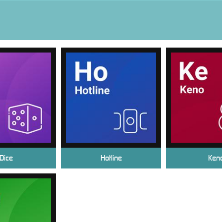
Dice
Hotline
Ken