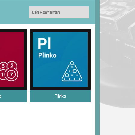
o
Plinko