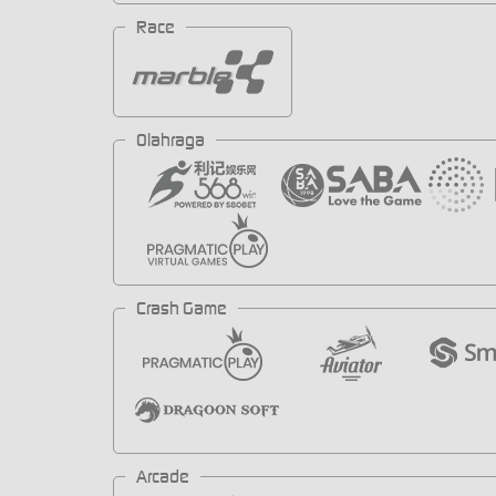
Race
Olahraga
Crash Game
Arcade