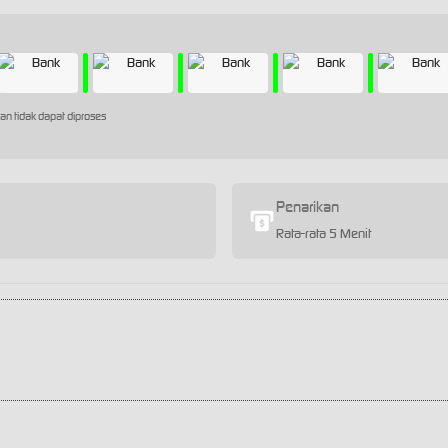
an tidak dapat diproses
Penarikan
Rata-rata 5 Menit