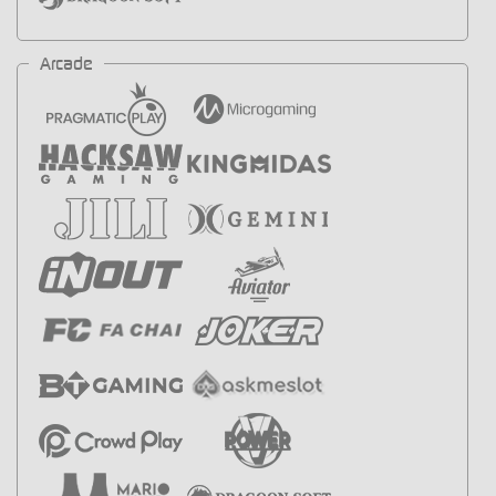
Arcade