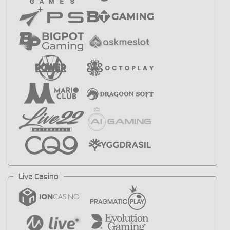
Live Casino