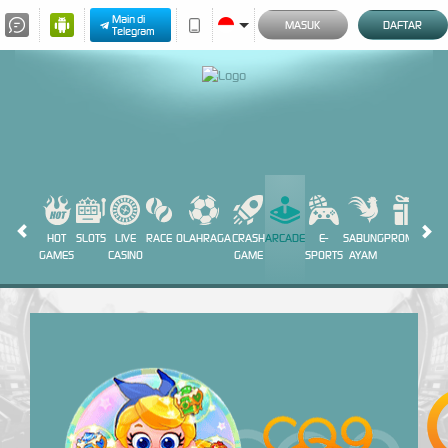
Main di
MASUK
DAFTAR
Telegram
HOT
SLOTS
LIVE
RACE
OLAHRAGA
CRASH
ARCADE
E-
SABUNG
PROMOSI
GAMES
CASINO
GAME
SPORTS
AYAM