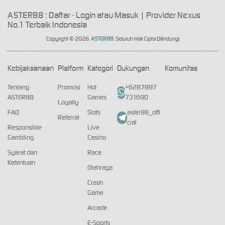
ASTER88 : Daftar - Login atau Masuk | Provider Nexus
No.1 Terbaik Indonesia
Copyright © 2026.
ASTER88
. Seluruh Hak Cipta Dilindungi
Kebijaksanaan
Platform
Kategori
Dukungan
Komunitas
Tentang
Promosi
Hot
+6287897
ASTER88
Games
731690
Loyalty
FAQ
Slots
aster88_offi
Referral
cial
Responsible
Live
Gambling
Casino
Syarat dan
Race
Ketentuan
Olahraga
Crash
Game
Arcade
E-Sports