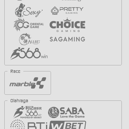
Race
Olahraga