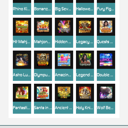
Rhino King
Bonanza Coins
Big Sevens Jackpot
Halloween Ghost
Fury Fighters
Hit Mahjong Wins
Mahjong Super Wins
Hidden City
Legacy of Midas
Quests of Olympus
Astro Luck
Olympus Legend
Amazing Soda Rush
Legend of Tarzan
Double Race
Fantastic Faries
Santa in the Summer
Ancient Stones
Holy Knight
Wolf Begins