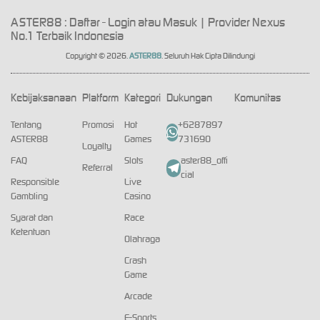
ASTER88 : Daftar - Login atau Masuk | Provider Nexus
No.1 Terbaik Indonesia
Copyright © 2026.
ASTER88
. Seluruh Hak Cipta Dilindungi
Kebijaksanaan
Platform
Kategori
Dukungan
Komunitas
Tentang
Promosi
Hot
+6287897
ASTER88
Games
731690
Loyalty
FAQ
Slots
aster88_offi
Referral
cial
Responsible
Live
Gambling
Casino
Syarat dan
Race
Ketentuan
Olahraga
Crash
Game
Arcade
E-Sports