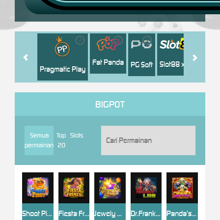
i
i
i
i
i
Facha
Fat Panda
Slot88 x PP
PG Soft
Pragmatic Play
BIGPOT
Semua
Top
Slots
permainan
20
Shoot Piggy
Fiesta Frenzy
Jewely Spin
Dr.Franken’s Lab
Panda’s Jackpot