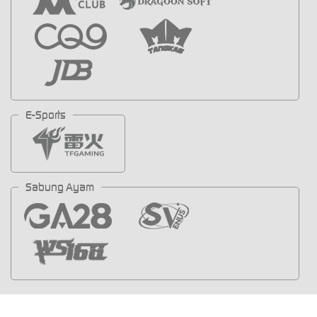
E-Sports
Sabung Ayam