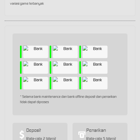
variasi game terbanyak
* Selama bank maintenance dan bank offline deposit dan penarikan
tidak dapat diproses
Deposit
Penarikan
Rata-rata 2 Menit
Rata-rata 5 Menit