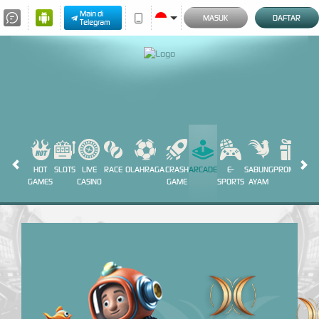
Main di
MASUK
DAFTAR
Telegram
HOT
SLOTS
LIVE
RACE
OLAHRAGA
CRASH
ARCADE
E-
SABUNG
PROMOSI
GAMES
CASINO
GAME
SPORTS
AYAM