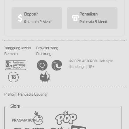
Deposit
Penarikan
Rata-rata 2 Menit
Rata-rata 5 Menit
Tanggung Jawab
Browser Yang
Bermain
Didukung
©2026 ASTER88. Hak cipta
dilindungi | 18+
Platform Penyedia Layanan
Slots