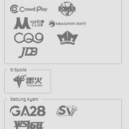
E-Sports
Sabung Ayam