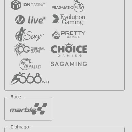
Race
Olahraga