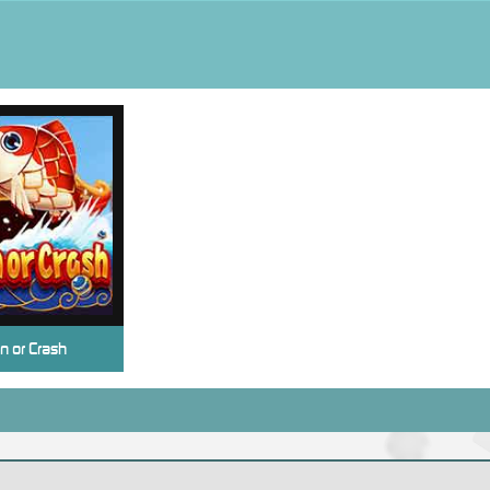
n or Crash