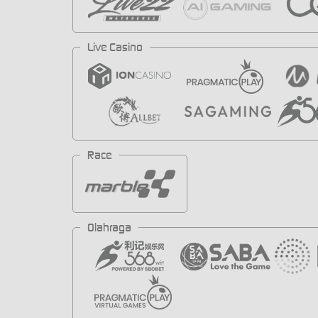
Live Casino
Race
Olahraga