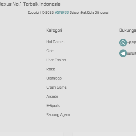
Nexus No.1 Terbaik Indonesia
Copyright © 2026.
ASTER88
. Seluruh Hak Cipta Dilindungi
Kategori
Dukung
Hot Games
+62
Slots
aster
Live Casino
Race
Olahraga
Crash Game
Arcade
E-Sports
Sabung Ayam