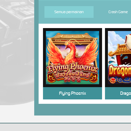
Semua permainan
Crash Game
Flying Phoenix
Drago