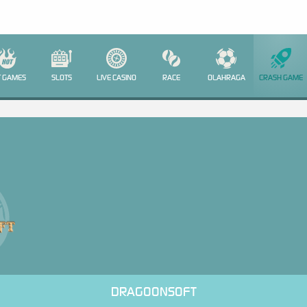
T GAMES
SLOTS
LIVE CASINO
RACE
OLAHRAGA
CRASH GAME
DRAGOONSOFT