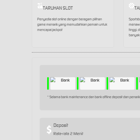
TARUHAN SLOT
TA
Penyedia slot online dengan beragam pilihan
Sportsb
game menarik yang memudahkan pemain untuk
menawar
mencapai jackpot
tinggi,
banyak 
* Selama bank maintenance dan bank offline deposit dan penarik
Deposit
Rata-rata 2 Menit