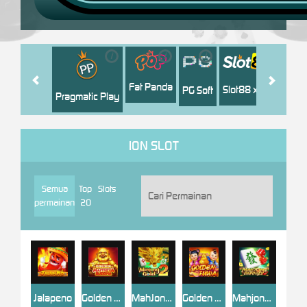
i
i
i
i
i
Facha
Fat Panda
Slot88 x PP
PG Soft
Pragmatic Play
ION SLOT
Semua
Top
Slots
permainan
20
Jalapeno
Golden Maitreya Buddha
MahJong Gold 2
Golden Fuwa
Mahjong Infinity