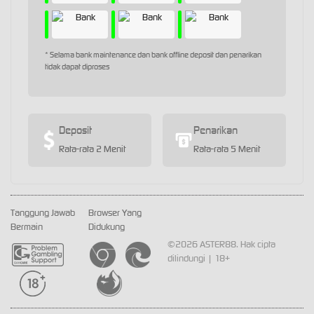
* Selama bank maintenance dan bank offline deposit dan penarikan
tidak dapat diproses
Deposit
Penarikan
Rata-rata 2 Menit
Rata-rata 5 Menit
Tanggung Jawab
Browser Yang
Bermain
Didukung
©2026 ASTER88. Hak cipta
dilindungi | 18+