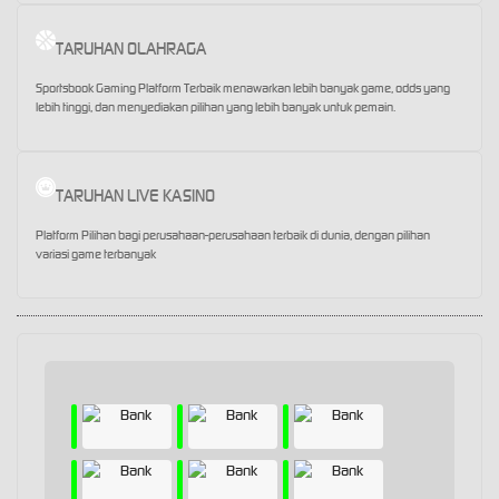
TARUHAN OLAHRAGA
Sportsbook Gaming Platform Terbaik menawarkan lebih banyak game, odds yang
lebih tinggi, dan menyediakan pilihan yang lebih banyak untuk pemain.
TARUHAN LIVE KASINO
Platform Pilihan bagi perusahaan-perusahaan terbaik di dunia, dengan pilihan
variasi game terbanyak