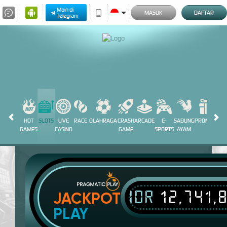
Main di
MASUK
DAFTAR
Telegram
HOT
SLOTS
LIVE
RACE
OLAHRAGA
CRASH
ARCADE
E-
SABUNG
PROMOSI
GAMES
CASINO
GAME
SPORTS
AYAM
IDR
12,741,
JACKPOT
PLAY