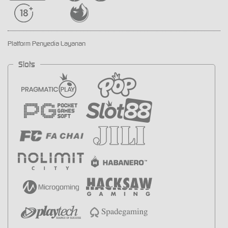
Platform Penyedia Layanan
Slots