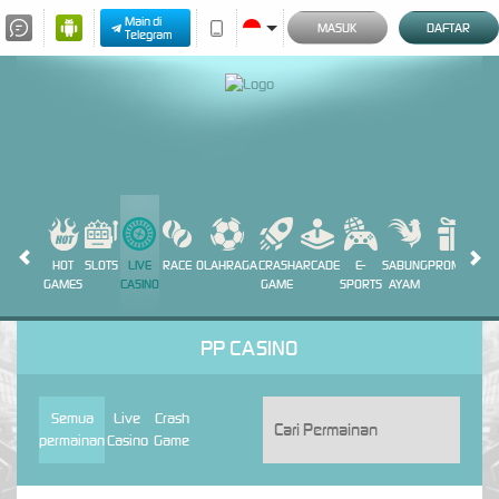
Main di
MASUK
DAFTAR
Telegram
HOT
SLOTS
LIVE
RACE
OLAHRAGA
CRASH
ARCADE
E-
SABUNG
PROMOSI
GAMES
CASINO
GAME
SPORTS
AYAM
PP CASINO
Semua
Live
Crash
permainan
Casino
Game