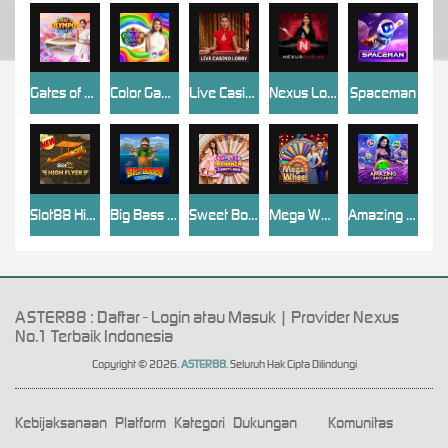
Gates of Olympus Roulette
Color Game Bonanza
Live Casino Lobby
Nexus Lounge
Spaceman
Slot88 High Flyer
Big Bass Crash
Sweet Bonanza Candyland
Mega Wheel
Amazing Baccarat
ASTER88 : Daftar - Login atau Masuk | Provider Nexus
No.1 Terbaik Indonesia
Copyright © 2026.
ASTER88
. Seluruh Hak Cipta Dilindungi
Kebijaksanaan
Platform
Kategori
Dukungan
Komunitas