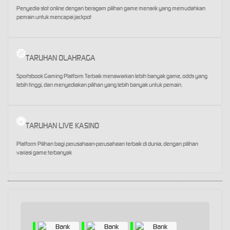
Penyedia slot online dengan beragam pilihan game menarik yang memudahkan
pemain untuk mencapai jackpot
TARUHAN OLAHRAGA
Sportsbook Gaming Platform Terbaik menawarkan lebih banyak game, odds yang
lebih tinggi, dan menyediakan pilihan yang lebih banyak untuk pemain.
TARUHAN LIVE KASINO
Platform Pilihan bagi perusahaan-perusahaan terbaik di dunia, dengan pilihan
variasi game terbanyak