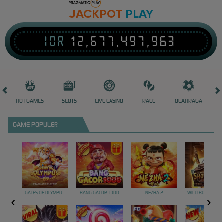
JACKPOT
PLAY
IDR
12,677,497,963
HOT GAMES
SLOTS
LIVE CASINO
RACE
OLAHRAGA
CRA
GAME POPULER
GATES OF OLYMPUS POP
BANG GACOR 1000
NEZHA 2